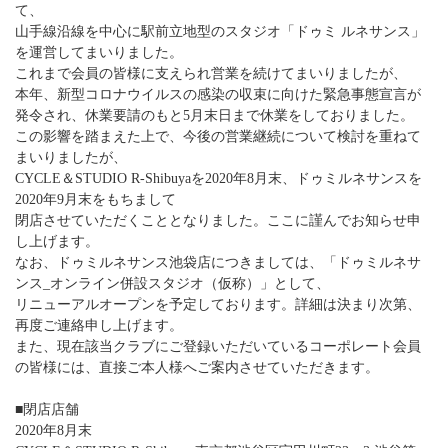
て、
山手線沿線を中心に駅前立地型のスタジオ「ドゥミ ルネサンス」
を運営してまいりました。
これまで会員の皆様に支えられ営業を続けてまいりましたが、
本年、新型コロナウイルスの感染の収束に向けた緊急事態宣言が
発令され、休業要請のもと5月末日まで休業をしておりました。
この影響を踏まえた上で、今後の営業継続について検討を重ねて
まいりましたが、
CYCLE＆STUDIO R-Shibuyaを2020年8月末、ドゥミルネサンスを
2020年9月末をもちまして
閉店させていただくこととなりました。ここに謹んでお知らせ申
し上げます。
なお、ドゥミルネサンス池袋店につきましては、「ドゥミルネサ
ンス_オンライン併設スタジオ（仮称）」として、
リニューアルオープンを予定しております。詳細は決まり次第、
再度ご連絡申し上げます。
また、現在該当クラブにご登録いただいているコーポレート会員
の皆様には、直接ご本人様へご案内させていただきます。
■閉店店舗
2020年8月末