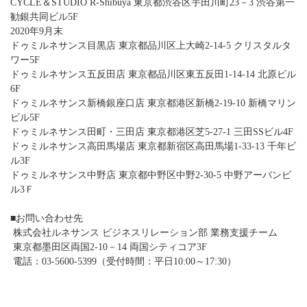
CYCLE＆STUDIO R-Shibuya 東京都渋谷区宇田川町23－3 渋谷第一
勧銀共同ビル5F
2020年9月末
ドゥミルネサンス目黒店 東京都品川区上大崎2-14-5 クリスタルタ
ワー5F
ドゥミルネサンス五反田店 東京都品川区東五反田1-14-14 北原ビル
6F
ドゥミルネサンス新橋銀座口店 東京都港区新橋2-19-10 新橋マリン
ビル5F
ドゥミルネサンス田町・三田店 東京都港区芝5-27-1 三田SSビル4F
ドゥミルネサンス高田馬場店 東京都新宿区高田馬場1-33-13 千年ビ
ル3F
ドゥミルネサンス中野店 東京都中野区中野2-30-5 中野アーバンビ
ル3Ｆ
■お問い合わせ先
株式会社ルネサンス ビジネスリレーション部 業務支援チーム
東京都墨田区両国2‐10－14 両国シティコア3F
電話：03‐5600‐5399（受付時間：平日10:00～17:30）